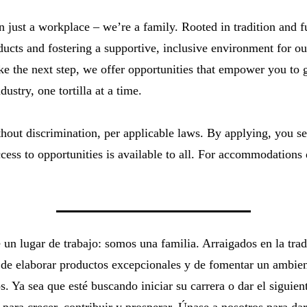
an just a workplace – we’re a family. Rooted in tradition and 
oducts and fostering a supportive, inclusive environment for 
ake the next step, we offer opportunities that empower you to 
dustry, one tortilla at a time.
thout discrimination, per applicable laws. By applying, you s
cess to opportunities is available to all. For accommodations 
 un lugar de trabajo: somos una familia. Arraigados en la tra
de elaborar productos excepcionales y de fomentar un ambient
s. Ya sea que esté buscando iniciar su carrera o dar el siguie
ara crecer, contribuir y prosperar. Únase a nosotros para dar