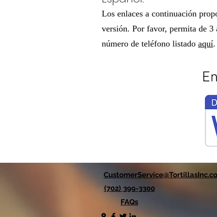
Los enlaces a continuación propo
versión. Por favor, permita de 3 
número de teléfono listado
aquí
.
En
CustomerService@TortillasInc.c
(702) 399-3300
FAQs