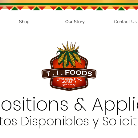
Shop
Our Story
Contact Us
sitions & Appli
tos Disponibles y Solici