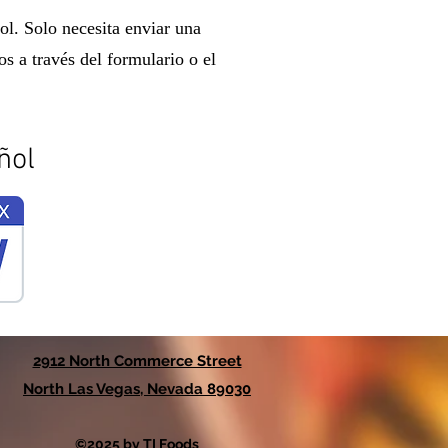
ol. Solo necesita enviar una
os a través del formulario o el
ñol
2912 North Commerce Street
North Las Vegas, Nevada 89030
©2025 by TI Foods